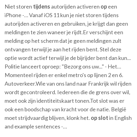
Niet storen
tijdens
autorijden activeren
op
een
iPhone -… Vanaf iOS 11 kun je niet storen tijdens
autorijden activeren en gebruiken, je krijgt dan geen
meldingen te zien waneer je rijdt.Er verschijnt een
melding op het scherm dat je geen meldingen zult
ontvangen terwijl je aan het rijden bent. Stel deze
optie wordt actief terwijl je de bijrijder bent dan kun...
Politie lanceert oproep: "Bezorg ons uw..." - Het…
Momenteel rijden er enkel metro's op lijnen 2 en 6.
Autoverkeer.Wie van ons land naar Frankrijk wil rijden
wordt gecontroleerd. Iedereen die de grens over wil,
moet ook zijn identiteitskaart tonen.Tot slot was er
ook een boodschap van kracht voor de natie. België
moet strijdvaardig blijven, klonk het.
op
slot
in English
and example sentences -…