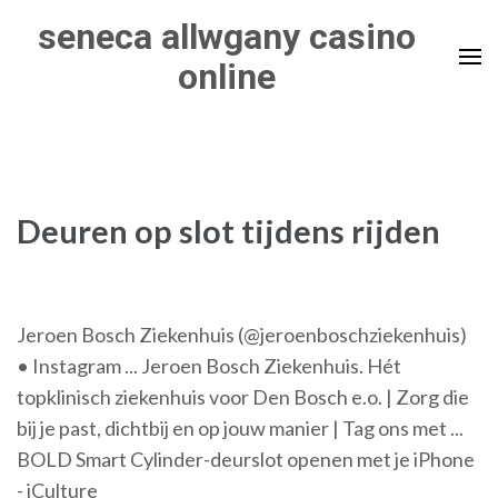
Skip
seneca allwgany casino
to
online
content
(Press
Enter)
Deuren op slot tijdens rijden
Jeroen Bosch Ziekenhuis (@jeroenboschziekenhuis)
• Instagram ... Jeroen Bosch Ziekenhuis. Hét
topklinisch ziekenhuis voor Den Bosch e.o. | Zorg die
bij je past, dichtbij en op jouw manier | Tag ons met ...
BOLD Smart Cylinder-deurslot openen met je iPhone
- iCulture