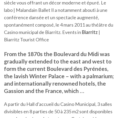
siècle vous offrant un décor moderne et épuré.
Le
labo | Malandain Ballet
Il a notamment abouti à une
conférence dansée et un spectacle augmenté,
spontanément composé, le 4 mars 2011 au théâtre du
Casino municipal de Biarritz.
Events in
Biarritz
|
Biarritz Tourist Office
From the 1870s the Boulevard du Midi was
gradually extended to the east and west to
form the current Boulevard des Pyrénées,
the lavish Winter Palace – with a palmarium;
and internationally renowned hotels, the
Gassion and the France, which …
A partir du Hall d’accueil du Casino Municipal, 3 salles
divisibles en 8 parties de 50 à 235 m2 sont disponibles