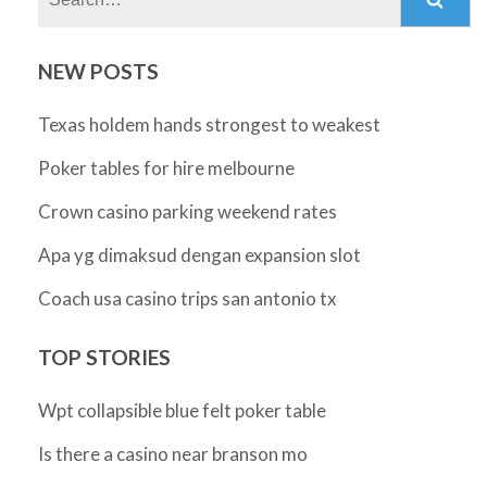
NEW POSTS
Texas holdem hands strongest to weakest
Poker tables for hire melbourne
Crown casino parking weekend rates
Apa yg dimaksud dengan expansion slot
Coach usa casino trips san antonio tx
TOP STORIES
Wpt collapsible blue felt poker table
Is there a casino near branson mo