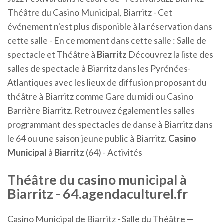
Théâtre du Casino Municipal, Biarritz - Cet
événement n'est plus disponible à la réservation dans
cette salle - En ce moment dans cette salle : Salle de
spectacle et Théâtre à
Biarritz
Découvrez la liste des
salles de spectacle à Biarritz dans les Pyrénées-
Atlantiques avec les lieux de diffusion proposant du
théâtre à Biarritz comme Gare du midi ou Casino
Barrière Biarritz. Retrouvez également les salles
programmant des spectacles de danse à Biarritz dans
le 64 ou une saison jeune public à Biarritz.
Casino
Municipal
à
Biarritz
(64) - Activités
Théâtre du casino municipal à
Biarritz - 64.agendaculturel.fr
Casino Municipal de Biarritz - Salle du Théâtre —