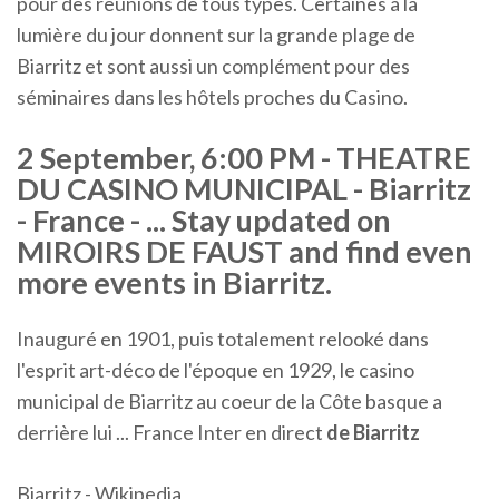
pour des réunions de tous types. Certaines à la
lumière du jour donnent sur la grande plage de
Biarritz et sont aussi un complément pour des
séminaires dans les hôtels proches du Casino.
2 September, 6:00 PM - THEATRE
DU CASINO MUNICIPAL - Biarritz
- France - ... Stay updated on
MIROIRS DE FAUST and find even
more events in Biarritz.
Inauguré en 1901, puis totalement relooké dans
l'esprit art-déco de l'époque en 1929, le casino
municipal de Biarritz au coeur de la Côte basque a
derrière lui ... France Inter en direct
de Biarritz
Biarritz - Wikipedia