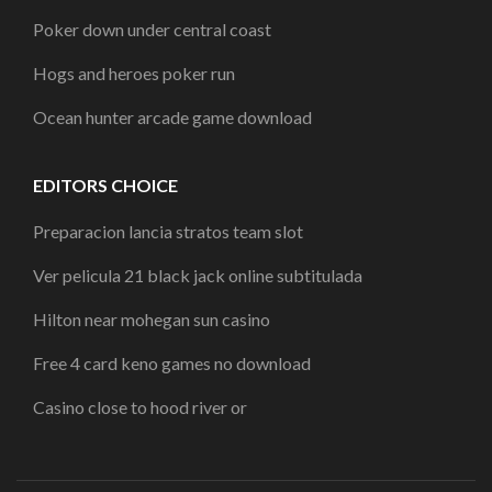
Poker down under central coast
Hogs and heroes poker run
Ocean hunter arcade game download
EDITORS CHOICE
Preparacion lancia stratos team slot
Ver pelicula 21 black jack online subtitulada
Hilton near mohegan sun casino
Free 4 card keno games no download
Casino close to hood river or