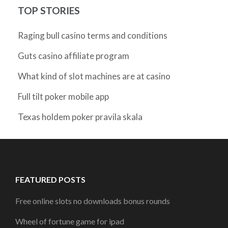
TOP STORIES
Raging bull casino terms and conditions
Guts casino affiliate program
What kind of slot machines are at casino
Full tilt poker mobile app
Texas holdem poker pravila skala
FEATURED POSTS
Free online slots no downloads bonus rounds
Wheel of fortune game for ipad