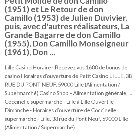
Petit Monde de don Camillo
(1951) et Le Retour de don
Camillo (1953) de Julien Duvivier,
puis, avec d'autres réalisateurs, La
Grande Bagarre de don Camillo
(1955), Don Camillo Monseigneur
(1961), Don …
Lille Casino Horaire - Recevez vos 1600 de bonus de
casino Horaires d'ouverture de Petit Casino LILLE, 38
RUE DU PONT NEUF, 59000 Lille (Alimentation /
Supermarché) Casino Shop – Alimentation générale, ...
Coccinelle supermarché - Lille à Lille Ouvert le
Dimanche - Horaires d'ouverture de Coccinelle
supermarché - Lille, 38 rue du Pont Neuf, 59000 Lille
(Alimentation / Supermarché)