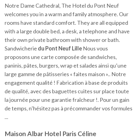
Notre Dame Cathedral, The Hotel du Pont Neuf
welcomes you in a warm and family atmosphere. Our
rooms have standard comfort. They are all equipped
with a large double bed, a desk, a telephone and have
their own private bathroom with shower or bath.
Sandwicherie
du
Pont
Neuf
Lille
Nous vous
proposons une carte composée de sandwiches,
paninis, pâtes, burgers, wrap et salades ainsi qu’une
large gamme de pâtisseries « faites maison ».. Notre
engagement qualité ! Fabrication à base de produits
de qualité, avec des baguettes cuites sur place toute
la journée pour une garantie fraîcheur !. Pour un gain
de temps, n’hésitez pas à précommander vos formules
...
Maison Albar
Hotel
Paris Céline