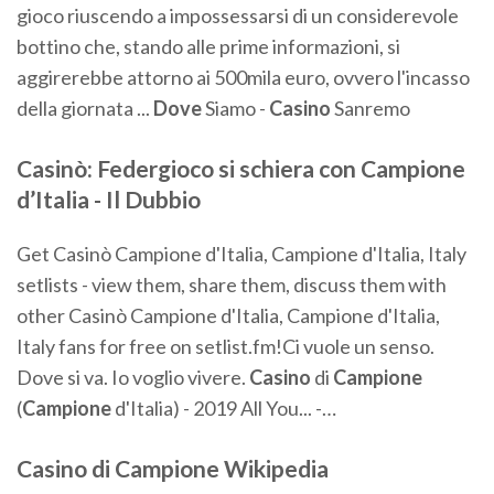
gioco riuscendo a impossessarsi di un considerevole
bottino che, stando alle prime informazioni, si
aggirerebbe attorno ai 500mila euro, ovvero l'incasso
della giornata ...
Dove
Siamo -
Casino
Sanremo
Casinò: Federgioco si schiera con Campione
d’Italia - Il Dubbio
Get Casinò Campione d'Italia, Campione d'Italia, Italy
setlists - view them, share them, discuss them with
other Casinò Campione d'Italia, Campione d'Italia,
Italy fans for free on setlist.fm!Ci vuole un senso.
Dove si va. Io voglio vivere.
Casino
di
Campione
(
Campione
d'Italia) - 2019 All You... -…
Casino
di
Campione
Wikipedia