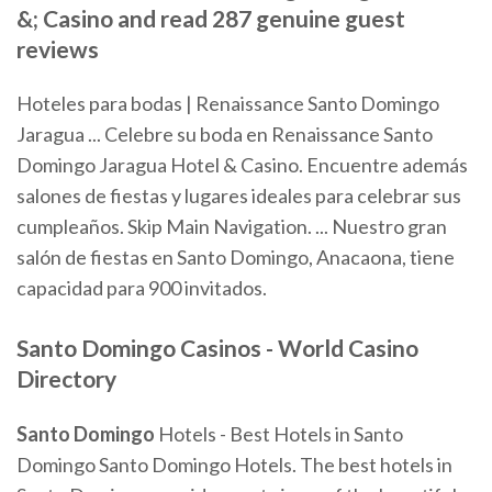
&; Casino and read 287 genuine guest
reviews
Hoteles para bodas | Renaissance Santo Domingo
Jaragua ... Celebre su boda en Renaissance Santo
Domingo Jaragua Hotel & Casino. Encuentre además
salones de fiestas y lugares ideales para celebrar sus
cumpleaños. Skip Main Navigation. ... Nuestro gran
salón de fiestas en Santo Domingo, Anacaona, tiene
capacidad para 900 invitados.
Santo Domingo Casinos - World Casino
Directory
Santo Domingo
Hotels - Best Hotels in Santo
Domingo
Santo Domingo Hotels. The best hotels in