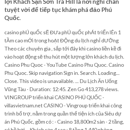
lợi Khách Sạn Sơn Trà Hill là nơi nghỉ chân
tuyệt vời để tiếp tục khám phá đảo Phú
Quốc.
casino phÚ quỐc sẼ ĐƯa phÚ quỐc phÁt triỂn lÊn 1
tẦm cao mỚi trong hoẠt ĐỘng du lỊch nghỈ dƯỠng
Theo các chuyên gia , sắp tới đây khi casino liền kề đi
vào hoạt động sẽ thu hút một lượng lớn khách du lịch.
Casino Phu Quoc - YouTube Casino Phu Quoc. Casino
Phu Quoc. Skip navigation Sign in. Search. Loading...
Close. This video is unavailable. ... Du Lịch Ăn Uống
Vũng Tàu - Duration: 12:45. Zen Go 413,278 views.
VINGROUP triển khai CASINO PHÚ QUỐC -
villasvietnam.net CASINO - Vingroup triển khai công
trình bổ trợ, nằm trong quần thể tiện ích của Siêu dự
án Phú Quốc, gồm có : - Casino 18,800m2 sàn - 2 tầng,
có hồ bơi. - Khách sạn 4 sao : 8 tầng 1,440 phòng. -