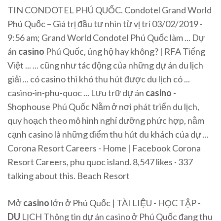
TIN CONDOTEL PHÚ QUỐC. Condotel Grand World
Phú Quốc – Giá trị đầu tư nhìn từ vị trí 03/02/2019 -
9:56 am; Grand World Condotel Phú Quốc làm ... Dự
án
casino
Phú Quốc, ủng hộ hay không? | RFA Tiếng
Việt ... ... cũng như tác động của những dự án du lịch
giải ... có casino thì khó thu hút được du lịch có ...
casino-in-phu-quoc ... Lưu trữ dự án
casino
-
Shophouse Phú Quốc Nằm ở nơi phát triển du lịch,
quy hoạch theo mô hình nghỉ dưỡng phức hợp, nằm
cạnh casino là những điểm thu hút du khách của dự ...
Corona Resort Careers - Home | Facebook Corona
Resort Careers, phu quoc island. 8,547 likes · 337
talking about this. Beach Resort
Mở
casino
lớn ở Phú Quốc | TÀI LIỆU - HỌC TẬP -
DU
LỊCH Thông tin dự án casino ở Phú Quốc đang thu