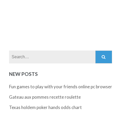
Search:
NEW POSTS
Fun games to play with your friends online pc browser
Gateau aux pommes recette roulette
Texas holdem poker hands odds chart