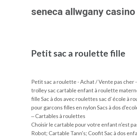
Skip
seneca allwgany casino 
to
content
(Press
Enter)
Petit sac a roulette fille
Petit sac a roulette - Achat / Vente pas cher
trolley sac cartable enfant à roulette matern
fille Sac à dos avec roulettes sac d`école à r
pour garcons filles en nylon Sacs à dos d'ecol
‒ Cartables à roulettes
Choisir le cartable pour votre enfant n'est pas
Robot; Cartable Tann's; Coofit Sac à dos enfan