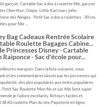
tit garçon. Cartable Sac à dos à roulette fille, garçon
ttes Oberthur, Chipie, Little Karl marc john,
eine des Neiges - Petit Sac à dos à roulettes - 30 cm.
es pour fille ...
ey Bag Cadeaux Rentrée Scolaire
table Roulette Bagages Cabine...
lle Princesses Disney - Cartable
 Raiponce - Sac d'école pour...
eilleures marques. Dans la liste suivante, vous
nk et les commentaires laissés par les personnes qui
popularité, des plus populaires aux moins populaires.
. Petit Sac Roulette Mon fils et sac fille Sont super
mmende je l'adore excelanty. Retours faciles et
 38 60 roulette Plan du site Papeterie en ligne.