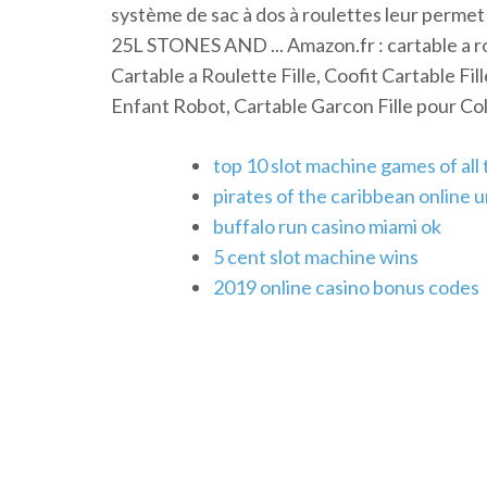
système de sac à dos à roulettes leur permet d'
25L STONES AND ... Amazon.fr : cartable a roule
Cartable a Roulette Fille, Coofit Cartable Fil
Enfant Robot, Cartable Garcon Fille pour Colle
top 10 slot machine games of all
pirates of the caribbean online
buffalo run casino miami ok
5 cent slot machine wins
2019 online casino bonus codes