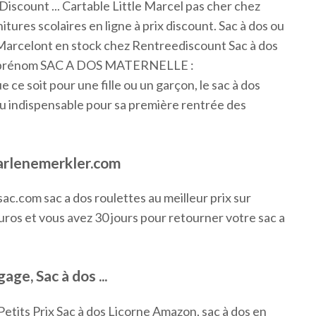
iscount ... Cartable Little Marcel pas cher chez
ures scolaires en ligne à prix discount. Sac à dos ou
le Marcelont en stock chez Rentreediscount Sac à dos
ec prénom SAC A DOS MATERNELLE :
it pour une fille ou un garçon, le sac à dos
u indispensable pour sa première rentrée des
arlenemerkler.com
sac.com sac a dos roulettes au meilleur prix sur
euros et vous avez 30 jours pour retourner votre sac a
age, Sac à dos ...
etits Prix
Sac à dos Licorne Amazon, sac à dos en