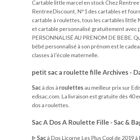
Cartable little marcel en stock Chez RentreeD
RentreeDiscount, N°1 des cartables et fournit
cartable à roulettes, tous les cartables litt
et cartable personnalisé gratuitement av
PERSONNALISÉ AU PRENOM DE BEBE. Que ce so
bébé personnalisé à son prénom est le cadea
classes à l’école maternelle.
petit sac a roulette fille
Archives - D
Sac
à dos à
roulettes
au meilleur prix sur Edi
edisac.com. La livraison est gratuite dès 40 
dos a roulettes.
Sac A Dos A Roulette Fille - Sac & Bag
ᐈ
Sac
à Dos Licorne Les Plus Cool de 2019 à P