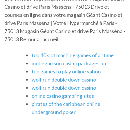
Casino et drive Paris Masséna - 75013 Drive et
courses en ligne dans votre magasin Géant Casino et
drive Paris Masséna | Votre Hypermarché à Paris -
75013 Magasin Géant Casino et drive Paris Masséna -
75013 Retour à l'accueil
top 10 slot machine games of all time
mohegan sun casino packages pa
fun games to play online yahoo
wolf run double down casino
wolf run double down casino
online casino gambling sites
pirates of the caribbean online
underground poker