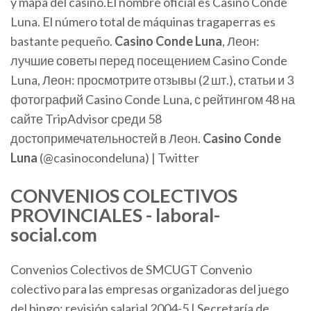
y mapa del casino.El nombre oficial es Casino Conde
Luna. El número total de máquinas tragaperras es
bastante pequeño.
Casino
Conde
Luna
, Леон:
лучшие советы перед посещением Casino Conde
Luna, Леон: просмотрите отзывы (2 шт.), статьи и 3
фотографий Casino Conde Luna, с рейтингом 48 на
сайте TripAdvisor среди 58
достопримечательностей в Леон.
Casino
Conde
Luna
(@casinocondeluna) | Twitter
CONVENIOS COLECTIVOS
PROVINCIALES - laboral-
social.com
Convenios Colectivos de SMCUGT Convenio
colectivo para las empresas organizadoras del juego
del bingo; revisión salarial 2004-5 | Secretaría de