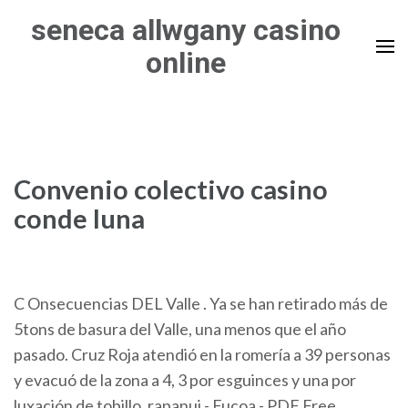
Skip
seneca allwgany casino
to
online
content
(Press
Enter)
Convenio colectivo casino
conde luna
C Onsecuencias DEL Valle . Ya se han retirado más de
5tons de basura del Valle, una menos que el año
pasado. Cruz Roja atendió en la romería a 39 personas
y evacuó de la zona a 4, 3 por esguinces y una por
luxación de tobillo.
rapanui - Fucoa - PDF Free