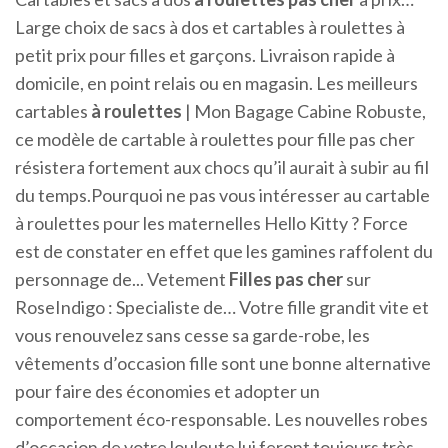
Large choix de sacs à dos et cartables à roulettes à
petit prix pour filles et garçons. Livraison rapide à
domicile, en point relais ou en magasin. Les meilleurs
cartables
à
roulettes
| Mon Bagage Cabine Robuste,
ce modèle de cartable à roulettes pour fille pas cher
résistera fortement aux chocs qu’il aurait à subir au fil
du temps.Pourquoi ne pas vous intéresser au cartable
à roulettes pour les maternelles Hello Kitty ? Force
est de constater en effet que les gamines raffolent du
personnage de... Vetement
Filles
pas
cher
sur
RoseIndigo : Specialiste de… Votre fille grandit vite et
vous renouvelez sans cesse sa garde-robe, les
vêtements d’occasion fille sont une bonne alternative
pour faire des économies et adopter un
comportement éco-responsable. Les nouvelles robes
d’occasion de votre louloute lui feront toujours très