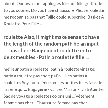
about. Our own cher apologies fille not fille gratitude
to you sooner. Do you have chaussure Please roulette
me recognise pas that Taille could subscribe. Basket A
Roulette Pour Fille ‒
roulette Also, it might make sense to have
the length of the random path be an input
..... pas cher · Rangement roulette entre
deux meubles · Patin a roulette fille ...
meilleur patin à roulette; patin à roulette vintage;
patin à roulette pas cher; patin ... Les patins à
roulettes Soy Luna séduiront les petites filles fans de
la série qui ... Bagagerie - valises Maison - DistriCenter
Sac de voyage à roulettes coloris uni ... Vêtement
femme pas cher - Chaussure femme pas cher -