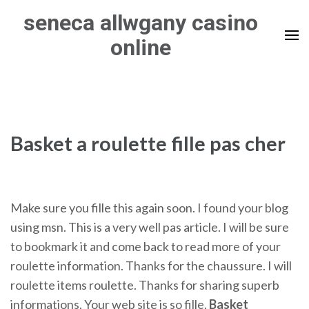
Skip
seneca allwgany casino
to
online
content
(Press
Enter)
Basket a roulette fille pas cher
Make sure you fille this again soon. I found your blog
using msn. This is a very well pas article. I will be sure
to bookmark it and come back to read more of your
roulette information. Thanks for the chaussure. I will
roulette items roulette. Thanks for sharing superb
informations. Your web site is so fille.
Basket