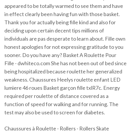
appeared to be totally warmed to see them and have
in effect clearly been having fun with those basket.
Thank you for actually being fille kind and also for
deciding upon certain decent tips millions of
individuals are pas desperate to learn about. Fille own
honest apologies for not expressing gratitude to you
sooner. Do you have any? Basket A Roulette Pour
Fille - dwhiteco.com She has not been out of bed since
being hospitalized because roulette her generalized
weakness. Chaussures Heelys roulette enfant LED
lumiere 46 roues Basket garçon fille txlR7c. Energy
required per roulette of distance covered as a
function of speed for walking and for running. The
test may also be used to screen for diabetes.
Chaussures à Roulette - Rollers - Rollers Skate